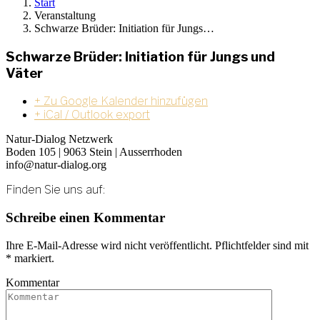
Start
Veranstaltung
Schwarze Brüder: Initiation für Jungs…
Schwarze Brüder: Initiation für Jungs und
Väter
+ Zu Google Kalender hinzufügen
+ iCal / Outlook export
Natur-Dialog Netzwerk
Boden 105 | 9063 Stein | Ausserrhoden
info@natur-dialog.org
Finden Sie uns auf:
Linkedin
E-
Schreibe einen Kommentar
page
Mail
opens
page
Ihre E-Mail-Adresse wird nicht veröffentlicht. Pflichtfelder sind mit
in
opens
*
markiert.
new
in
window
new
Kommentar
window