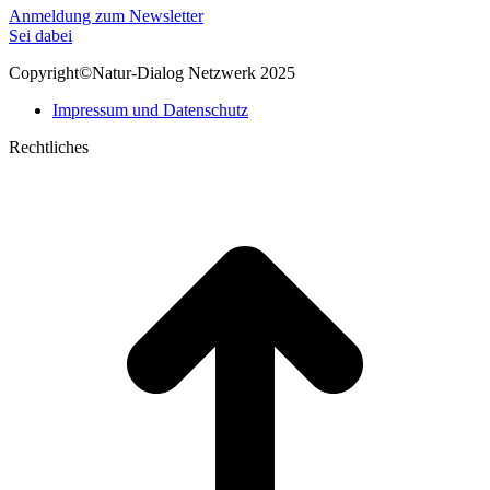
Linkedin
E-
Anmeldung zum Newsletter
page
Mail
Sei dabei
opens
page
Copyright©Natur-Dialog Netzwerk 2025
in
opens
new
in
Impressum und Datenschutz
window
new
window
Rechtliches
t
T