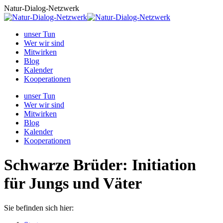
Zum
Natur-Dialog-Netzwerk
Inhalt
springen
unser Tun
Wer wir sind
Mitwirken
Blog
Kalender
Kooperationen
unser Tun
Wer wir sind
Mitwirken
Blog
Kalender
Kooperationen
Schwarze Brüder: Initiation
für Jungs und Väter
Sie befinden sich hier: