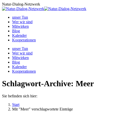
Zum
Natur-Dialog-Netzwerk
Inhalt
springen
unser Tun
Wer wir sind
Mitwirken
Blog
Kalender
Kooperationen
unser Tun
Wer wir sind
Mitwirken
Blog
Kalender
Kooperationen
Schlagwort-Archive:
Meer
Sie befinden sich hier:
Start
Mit "Meer" verschlagwortete Einträge