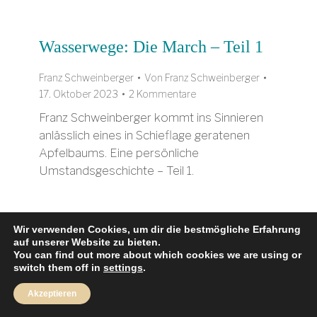
Wasserwege: Die March – Teil 1
Franz Schweinberger
Von
Franz Schweinberger
17. Oktober 2023
2 Kommentare
Franz Schweinberger kommt ins Sinnieren
anlässlich eines in Schieflage geratenen
Apfelbaums. Eine persönliche
Umstandsgeschichte – Teil 1.
Wir verwenden Cookies, um dir die bestmögliche Erfahrung
auf unserer Website zu bieten.
You can find out more about which cookies we are using or
Copyright©Natur-Dialog Netzwerk 2025
switch them off in
settings
.
Rechtliches
Akzeptieren