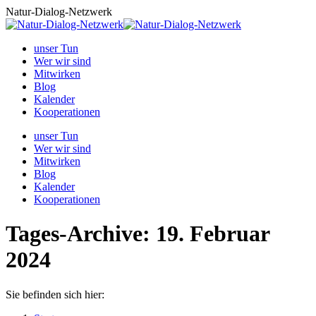
Zum
Natur-Dialog-Netzwerk
Inhalt
springen
unser Tun
Wer wir sind
Mitwirken
Blog
Kalender
Kooperationen
unser Tun
Wer wir sind
Mitwirken
Blog
Kalender
Kooperationen
Tages-Archive:
19. Februar
2024
Sie befinden sich hier: