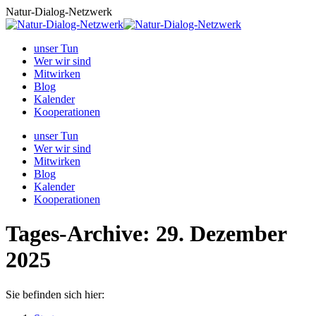
Zum
Natur-Dialog-Netzwerk
Inhalt
springen
unser Tun
Wer wir sind
Mitwirken
Blog
Kalender
Kooperationen
unser Tun
Wer wir sind
Mitwirken
Blog
Kalender
Kooperationen
Tages-Archive:
29. Dezember
2025
Sie befinden sich hier: