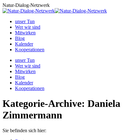
Zum
Natur-Dialog-Netzwerk
Inhalt
springen
unser Tun
Wer wir sind
Mitwirken
Blog
Kalender
Kooperationen
unser Tun
Wer wir sind
Mitwirken
Blog
Kalender
Kooperationen
Kategorie-Archive:
Daniela
Zimmermann
Sie befinden sich hier: