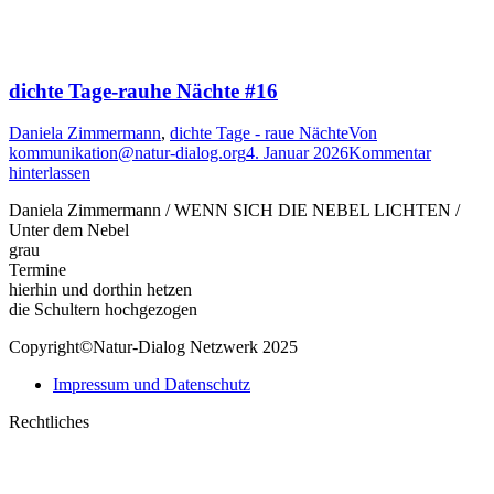
dichte Tage-rauhe Nächte #16
Daniela Zimmermann
,
dichte Tage - raue Nächte
Von
kommunikation@natur-dialog.org
4. Januar 2026
Kommentar
hinterlassen
Daniela Zimmermann / WENN SICH DIE NEBEL LICHTEN /
Unter dem Nebel
grau
Termine
hierhin und dorthin hetzen
die Schultern hochgezogen
Copyright©Natur-Dialog Netzwerk 2025
Impressum und Datenschutz
Rechtliches
t
T