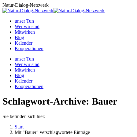
Zum
Natur-Dialog-Netzwerk
Inhalt
springen
unser Tun
Wer wir sind
Mitwirken
Blog
Kalender
Kooperationen
unser Tun
Wer wir sind
Mitwirken
Blog
Kalender
Kooperationen
Schlagwort-Archive:
Bauer
Sie befinden sich hier:
Start
Mit "Bauer" verschlagwortete Einträge