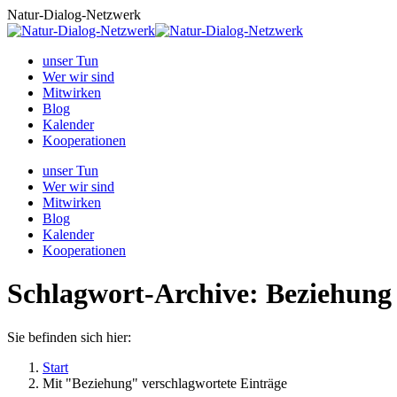
Zum
Natur-Dialog-Netzwerk
Inhalt
springen
unser Tun
Wer wir sind
Mitwirken
Blog
Kalender
Kooperationen
unser Tun
Wer wir sind
Mitwirken
Blog
Kalender
Kooperationen
Schlagwort-Archive:
Beziehung
Sie befinden sich hier:
Start
Mit "Beziehung" verschlagwortete Einträge