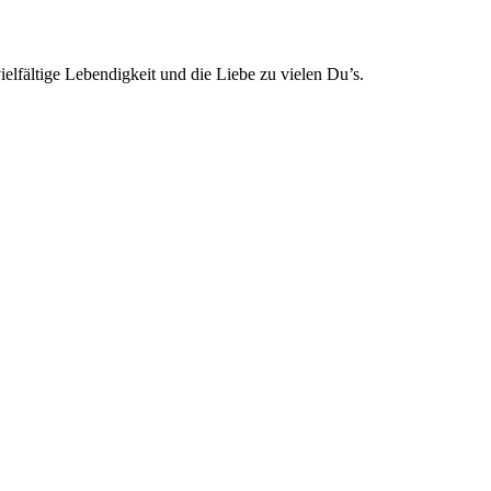
lfältige Lebendigkeit und die Liebe zu vielen Du’s.
t
T