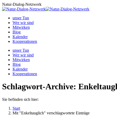
Zum
Natur-Dialog-Netzwerk
Inhalt
springen
unser Tun
Wer wir sind
Mitwirken
Blog
Kalender
Kooperationen
unser Tun
Wer wir sind
Mitwirken
Blog
Kalender
Kooperationen
Schlagwort-Archive:
Enkeltaugl
Sie befinden sich hier:
Start
Mit "Enkeltauglich" verschlagwortete Einträge