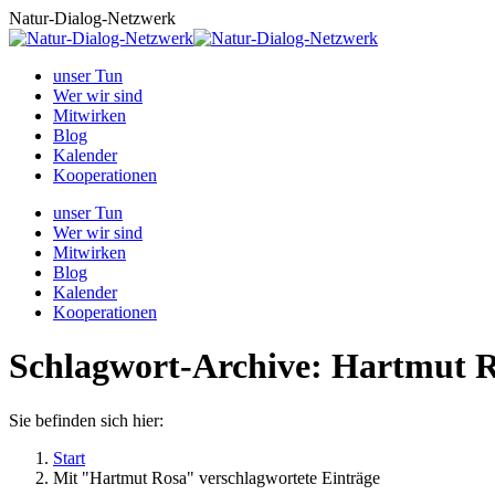
Zum
Natur-Dialog-Netzwerk
Inhalt
springen
unser Tun
Wer wir sind
Mitwirken
Blog
Kalender
Kooperationen
unser Tun
Wer wir sind
Mitwirken
Blog
Kalender
Kooperationen
Schlagwort-Archive:
Hartmut R
Sie befinden sich hier:
Start
Mit "Hartmut Rosa" verschlagwortete Einträge