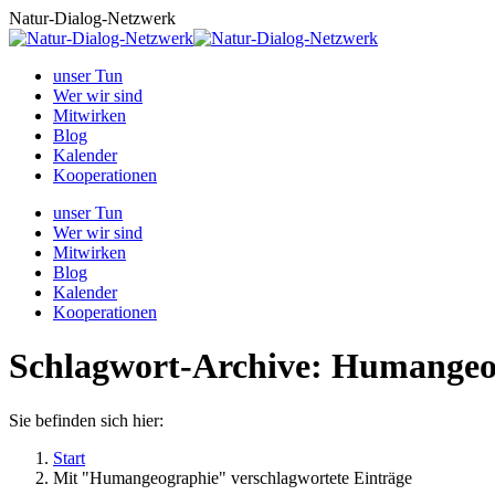
Zum
Natur-Dialog-Netzwerk
Inhalt
springen
unser Tun
Wer wir sind
Mitwirken
Blog
Kalender
Kooperationen
unser Tun
Wer wir sind
Mitwirken
Blog
Kalender
Kooperationen
Schlagwort-Archive:
Humangeo
Sie befinden sich hier:
Start
Mit "Humangeographie" verschlagwortete Einträge