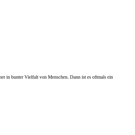
r in bunter Vielfalt von Menschen. Dann ist es oftmals ein
t
T