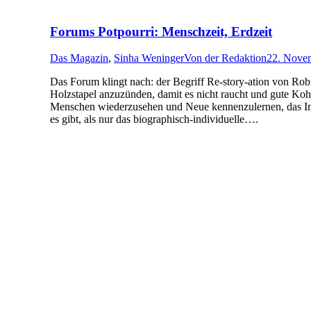
Forums Potpourri: Menschzeit, Erdzeit
Das Magazin
,
Sinha Weninger
Von
der Redaktion
22. Nove
Das Forum klingt nach: der Begriff Re-story-ation von Rob
Holzstapel anzuzünden, damit es nicht raucht und gute Kohl
Menschen wiederzusehen und Neue kennenzulernen, das Im-
es gibt, als nur das biographisch-individuelle….