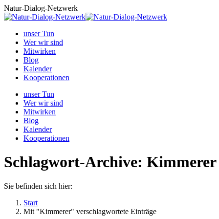
Zum
Natur-Dialog-Netzwerk
Inhalt
springen
unser Tun
Wer wir sind
Mitwirken
Blog
Kalender
Kooperationen
unser Tun
Wer wir sind
Mitwirken
Blog
Kalender
Kooperationen
Schlagwort-Archive:
Kimmerer
Sie befinden sich hier:
Start
Mit "Kimmerer" verschlagwortete Einträge