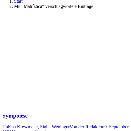
Start
Mit "Matríztica" verschlagwortete Einträge
Sympoiese
Habiba Kreszmeier
,
Sinha Weninger
Von
der Redaktion
9. September