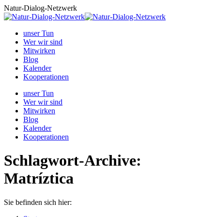
Zum
Natur-Dialog-Netzwerk
Inhalt
springen
unser Tun
Wer wir sind
Mitwirken
Blog
Kalender
Kooperationen
unser Tun
Wer wir sind
Mitwirken
Blog
Kalender
Kooperationen
Schlagwort-Archive:
Matríztica
Sie befinden sich hier: