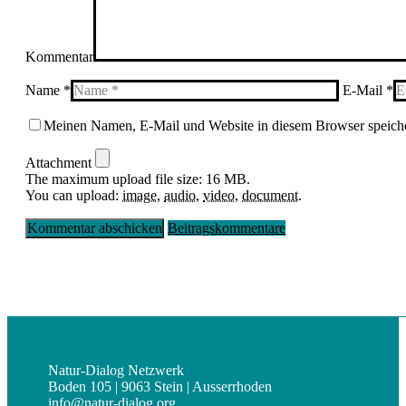
Kommentar
Name *
E-Mail *
Meinen Namen, E-Mail und Website in diesem Browser speiche
Attachment
The maximum upload file size: 16 MB.
You can upload:
image
,
audio
,
video
,
document
.
Beitragskommentare
Natur-Dialog Netzwerk
Boden 105 | 9063 Stein | Ausserrhoden
info@natur-dialog.org