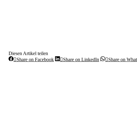
Diesen Artikel teilen
Share
Share
Share on Facebook
Share on LinkedIn
Share on Wha
on
on
Kommentarnavigation
Facebook
LinkedIn