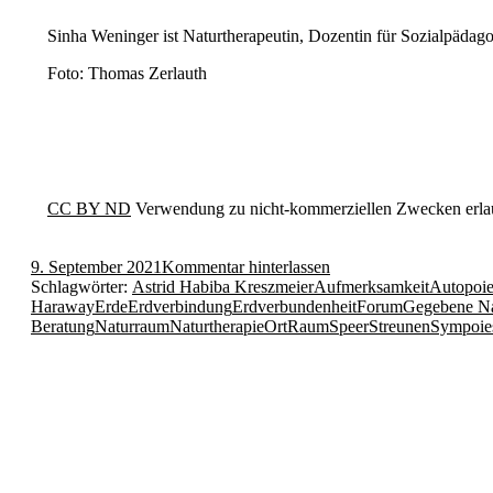
Sinha Weninger ist Naturtherapeutin, Dozentin für Sozialpädago
Foto: Thomas Zerlauth
CC BY ND
Verwendung zu nicht-kommerziellen Zwecken erlaub
9. September 2021
Kommentar hinterlassen
Schlagwörter:
Astrid Habiba Kreszmeier
Aufmerksamkeit
Autopoie
Haraway
Erde
Erdverbindung
Erdverbundenheit
Forum
Gegebene Na
Beratung
Naturraum
Naturtherapie
Ort
Raum
Speer
Streunen
Sympoie