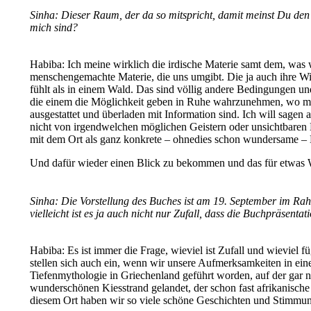
Sinha:
Dieser Raum, der da so mitspricht, damit meinst Du de
mich sind?
Habiba: Ich meine wirklich die irdische Materie samt dem, was 
menschengemachte Materie, die uns umgibt. Die ja auch ihre Wir
fühlt als in einem Wald. Das sind völlig andere Bedingungen u
die einem die Möglichkeit geben in Ruhe wahrzunehmen, wo man 
ausgestattet und überladen mit Information sind. Ich will sag
nicht von irgendwelchen möglichen Geistern oder unsichtbaren 
mit dem Ort als ganz konkrete – ohnedies schon wundersame – 
Und dafür wieder einen Blick zu bekommen und das für etwas Wi
Sinha:
Die Vorstellung des Buches ist am 19. September im Ra
vielleicht ist es ja auch nicht nur Zufall, dass die Buchpräsent
Habiba: Es ist immer die Frage, wieviel ist Zufall und wieviel 
stellen sich auch ein, wenn wir unsere Aufmerksamkeiten in ei
Tiefenmythologie in Griechenland geführt worden, auf der gar 
wunderschönen Kiesstrand gelandet, der schon fast afrikanische 
diesem Ort haben wir so viele schöne Geschichten und Stimmunge