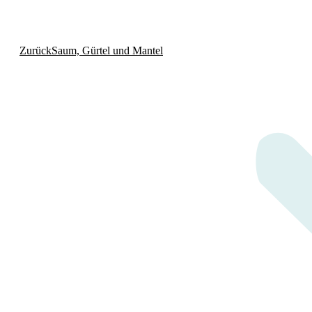
Vorheriger
Zurück
Saum, Gürtel und Mantel
Beitrag: