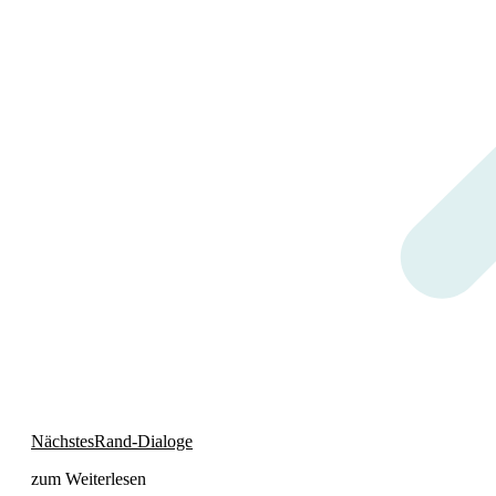
Nächster
Nächstes
Rand-Dialoge
Beitrag:
zum Weiterlesen