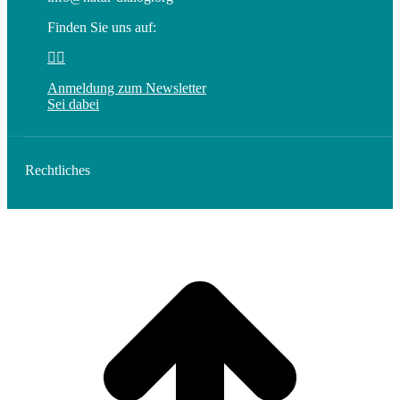
Finden Sie uns auf:
Linkedin
E-
page
Mail
Anmeldung zum Newsletter
opens
page
Sei dabei
in
opens
new
in
window
new
window
Rechtliches
t
T