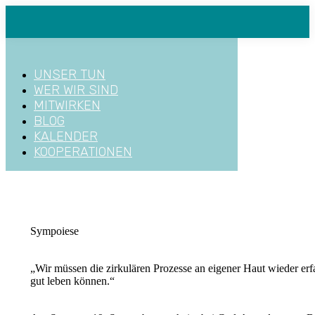
Zum
Inhalt
springen
UNSER TUN
WER WIR SIND
MITWIRKEN
BLOG
KALENDER
KOOPERATIONEN
Sympoiese
„Wir müssen die zirkulären Prozesse an eigener Haut wieder er
gut leben können.“