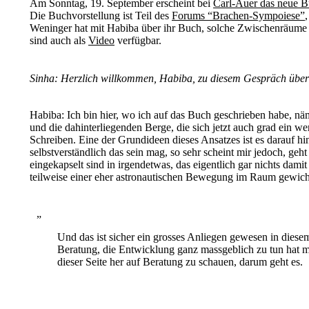
Am Sonntag, 19. September erscheint bei
Carl-Auer das neue 
Die Buchvorstellung ist Teil des
Forums “Brachen-Sympoiese”
Weninger hat mit Habiba über ihr Buch, solche Zwischenräume 
sind auch als
Video
verfügbar.
Sinha: Herzlich willkommen, Habiba, zu diesem Gespräch über 
Habiba: Ich bin hier, wo ich auf das Buch geschrieben habe, näm
und die dahinterliegenden Berge, die sich jetzt auch grad ein 
Schreiben. Eine der Grundideen dieses Ansatzes ist es darauf hin
selbstverständlich das sein mag, so sehr scheint mir jedoch, geh
eingekapselt sind in irgendetwas, das eigentlich gar nichts dami
teilweise einer eher astronautischen Bewegung im Raum gewic
Und das ist sicher ein grosses Anliegen gewesen in dies
Beratung, die Entwicklung ganz massgeblich zu tun hat
dieser Seite her auf Beratung zu schauen, darum geht es.