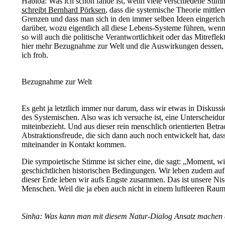
Habiba: Was ich schön fände ist, wenn viele verschiedene Sti
schreibt Bernhard Pörksen
, dass die systemische Theorie mittl
Grenzen und dass man sich in den immer selben Ideen eingerichte
darüber, wozu eigentlich all diese Lebens-Systeme führen, wen
so will auch die politische Verantwortlichkeit oder das Mitref
hier mehr Bezugnahme zur Welt und die Auswirkungen dessen, wa
ich froh.
Bezugnahme zur Welt
Es geht ja letztlich immer nur darum, dass wir etwas in Diskus
des Systemischen. Also was ich versuche ist, eine Unterscheidu
miteinbezieht. Und aus dieser rein menschlich orientierten B
Abstraktionsfreude, die sich dann auch noch entwickelt hat, dass
miteinander in Kontakt kommen.
Die sympoietische Stimme ist sicher eine, die sagt: „Moment, w
geschichtlichen historischen Bedingungen. Wir leben zudem au
dieser Erde leben wir aufs Engste zusammen. Das ist unsere Nisc
Menschen. Weil die ja eben auch nicht in einem luftleeren Rau
Sinha:
Was kann man mit diesem Natur-Dialog Ansatz machen al