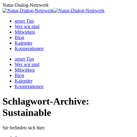
Zum
Natur-Dialog-Netzwerk
Inhalt
springen
unser Tun
Wer wir sind
Mitwirken
Blog
Kalender
Kooperationen
unser Tun
Wer wir sind
Mitwirken
Blog
Kalender
Kooperationen
Schlagwort-Archive:
Sustainable
Sie befinden sich hier: