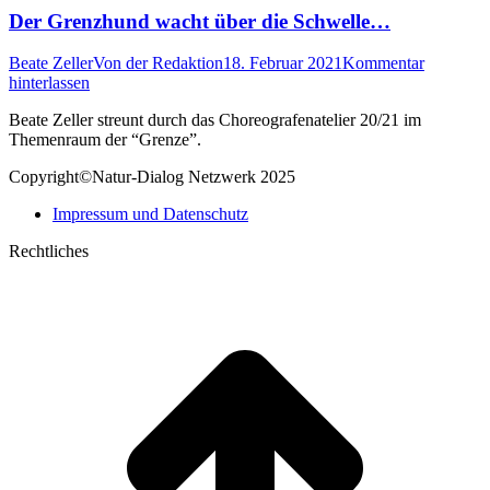
Der Grenzhund wacht über die Schwelle…
Beate Zeller
Von
der Redaktion
18. Februar 2021
Kommentar
hinterlassen
Beate Zeller streunt durch das Choreografenatelier 20/21 im
Themenraum der “Grenze”.
Copyright©Natur-Dialog Netzwerk 2025
Impressum und Datenschutz
Rechtliches
t
T