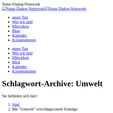
Zum
Natur-Dialog-Netzwerk
Inhalt
springen
unser Tun
Wer wir sind
Mitwirken
Blog
Kalender
Kooperationen
unser Tun
Wer wir sind
Mitwirken
Blog
Kalender
Kooperationen
Schlagwort-Archive:
Umwelt
Sie befinden sich hier:
Start
Mit "Umwelt" verschlagwortete Einträge