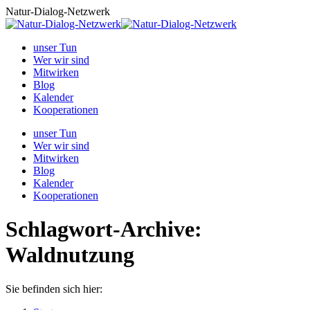
Zum
Natur-Dialog-Netzwerk
Inhalt
springen
unser Tun
Wer wir sind
Mitwirken
Blog
Kalender
Kooperationen
unser Tun
Wer wir sind
Mitwirken
Blog
Kalender
Kooperationen
Schlagwort-Archive:
Waldnutzung
Sie befinden sich hier: