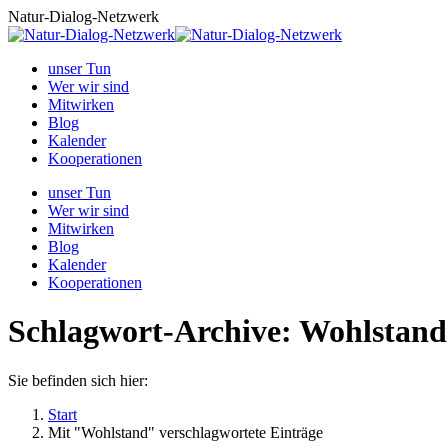
Zum
Natur-Dialog-Netzwerk
Inhalt
springen
unser Tun
Wer wir sind
Mitwirken
Blog
Kalender
Kooperationen
unser Tun
Wer wir sind
Mitwirken
Blog
Kalender
Kooperationen
Schlagwort-Archive:
Wohlstand
Sie befinden sich hier:
Start
Mit "Wohlstand" verschlagwortete Einträge