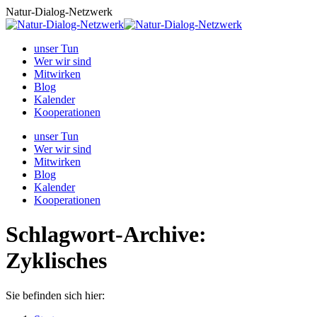
Zum
Natur-Dialog-Netzwerk
Inhalt
springen
unser Tun
Wer wir sind
Mitwirken
Blog
Kalender
Kooperationen
unser Tun
Wer wir sind
Mitwirken
Blog
Kalender
Kooperationen
Schlagwort-Archive:
Zyklisches
Sie befinden sich hier: