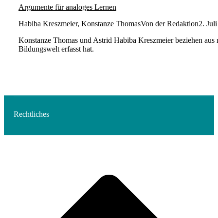
Argumente für analoges Lernen
Habiba Kreszmeier
,
Konstanze Thomas
Von
der Redaktion
2. Jul
Konstanze Thomas und Astrid Habiba Kreszmeier beziehen aus natu
Bildungswelt erfasst hat.
Rechtliches
t
T