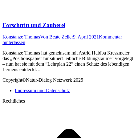
Forschtritt und Zauberei
Konstanze Thomas
Von
Beate Zeller
9. April 2021
Kommentar
hinterlassen
Konstanze Thomas hat gemeinsam mit Astrid Habiba Kreszmeier
das „Positionspapier für situiert-leibliche Bildungsräume“ vorgelegt
– nun hat sie mit dem “Lehrplan 22” einen Schatz des lebendigen
Lernens entdeckt…
Copyright©Natur-Dialog Netzwerk 2025
Impressum und Datenschutz
Rechtliches
t
T