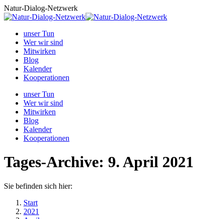
Zum
Natur-Dialog-Netzwerk
Inhalt
springen
unser Tun
Wer wir sind
Mitwirken
Blog
Kalender
Kooperationen
unser Tun
Wer wir sind
Mitwirken
Blog
Kalender
Kooperationen
Tages-Archive:
9. April 2021
Sie befinden sich hier:
Start
2021