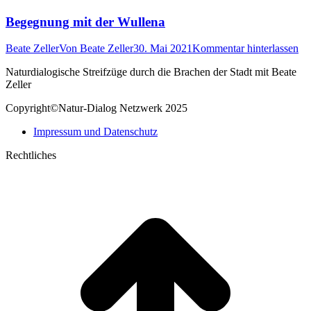
Begegnung mit der Wullena
Beate Zeller
Von
Beate Zeller
30. Mai 2021
Kommentar hinterlassen
Naturdialogische Streifzüge durch die Brachen der Stadt mit Beate
Zeller
Copyright©Natur-Dialog Netzwerk 2025
Impressum und Datenschutz
Rechtliches
t
T