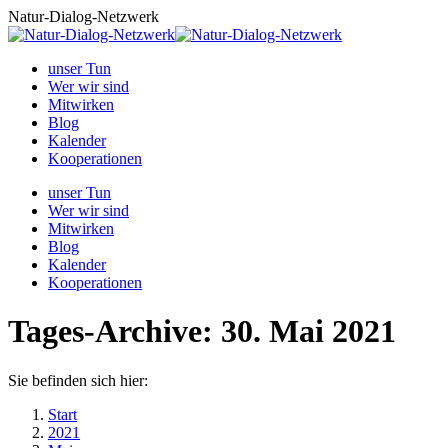
Zum
Natur-Dialog-Netzwerk
Inhalt
springen
unser Tun
Wer wir sind
Mitwirken
Blog
Kalender
Kooperationen
unser Tun
Wer wir sind
Mitwirken
Blog
Kalender
Kooperationen
Tages-Archive:
30. Mai 2021
Sie befinden sich hier:
Start
2021