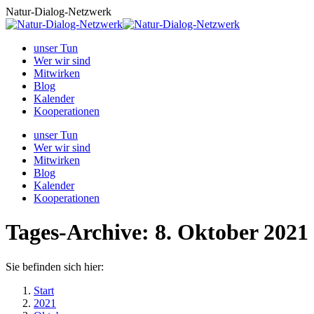
Zum
Natur-Dialog-Netzwerk
Inhalt
springen
unser Tun
Wer wir sind
Mitwirken
Blog
Kalender
Kooperationen
unser Tun
Wer wir sind
Mitwirken
Blog
Kalender
Kooperationen
Tages-Archive:
8. Oktober 2021
Sie befinden sich hier:
Start
2021