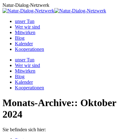
Zum
Natur-Dialog-Netzwerk
Inhalt
springen
unser Tun
Wer wir sind
Mitwirken
Blog
Kalender
Kooperationen
unser Tun
Wer wir sind
Mitwirken
Blog
Kalender
Kooperationen
Monats-Archive::
Oktober
2024
Sie befinden sich hier: