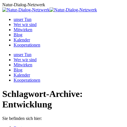
Zum
Natur-Dialog-Netzwerk
Inhalt
springen
unser Tun
Wer wir sind
Mitwirken
Blog
Kalender
Kooperationen
unser Tun
Wer wir sind
Mitwirken
Blog
Kalender
Kooperationen
Schlagwort-Archive:
Entwicklung
Sie befinden sich hier: