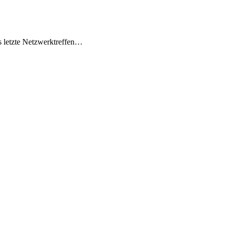
s letzte Netzwerktreffen…
t
T