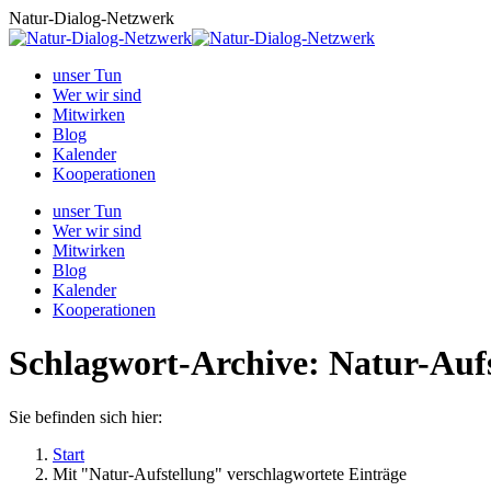
Zum
Natur-Dialog-Netzwerk
Inhalt
springen
unser Tun
Wer wir sind
Mitwirken
Blog
Kalender
Kooperationen
unser Tun
Wer wir sind
Mitwirken
Blog
Kalender
Kooperationen
Schlagwort-Archive:
Natur-Aufs
Sie befinden sich hier:
Start
Mit "Natur-Aufstellung" verschlagwortete Einträge