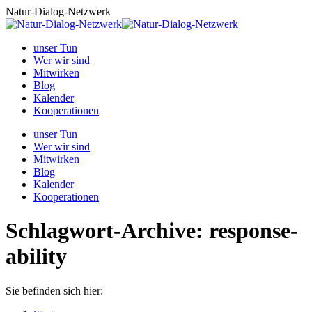
Zum
Natur-Dialog-Netzwerk
Inhalt
springen
unser Tun
Wer wir sind
Mitwirken
Blog
Kalender
Kooperationen
unser Tun
Wer wir sind
Mitwirken
Blog
Kalender
Kooperationen
Schlagwort-Archive:
response-
ability
Sie befinden sich hier: