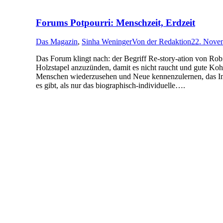
Forums Potpourri: Menschzeit, Erdzeit
Das Magazin
,
Sinha Weninger
Von
der Redaktion
22. Nove
Das Forum klingt nach: der Begriff Re-story-ation von Rob
Holzstapel anzuzünden, damit es nicht raucht und gute Kohl
Menschen wiederzusehen und Neue kennenzulernen, das Im-
es gibt, als nur das biographisch-individuelle….