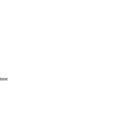
inne
t
T