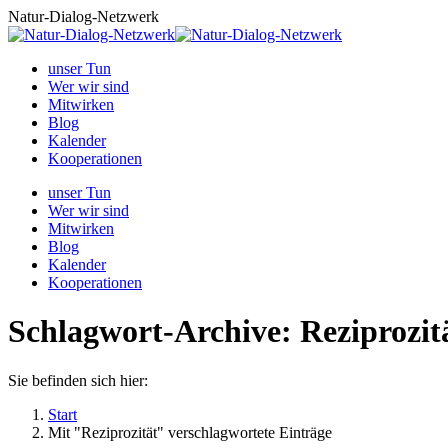
Zum
Natur-Dialog-Netzwerk
Inhalt
springen
unser Tun
Wer wir sind
Mitwirken
Blog
Kalender
Kooperationen
unser Tun
Wer wir sind
Mitwirken
Blog
Kalender
Kooperationen
Schlagwort-Archive:
Reziprozit
Sie befinden sich hier:
Start
Mit "Reziprozität" verschlagwortete Einträge