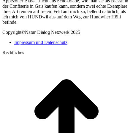
Appezöller Bläss…nicht aus Schokolade, wie man sie als Blässli in
der Confiserie in Gais kaufen kann, sondern zwei echte Exemplare
ihrer Art rennen auf freiem Feld auf mich zu, bellend natürlich, als
ich mich von HUNDwil aus auf dem Weg zur Hundwiler Höhi
befinde.
Copyright©Natur-Dialog Netzwerk 2025
Impressum und Datenschutz
Rechtliches
t
T