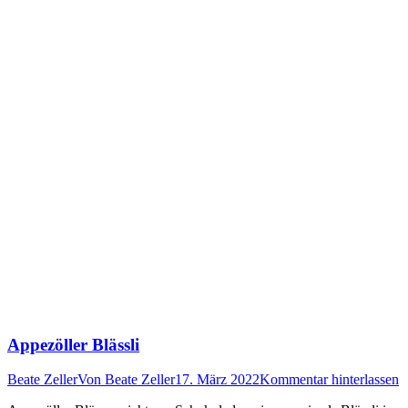
Appezöller Blässli
Beate Zeller
Von
Beate Zeller
17. März 2022
Kommentar hinterlassen