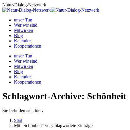
Zum
Natur-Dialog-Netzwerk
Inhalt
springen
unser Tun
Wer wir sind
Mitwirken
Blog
Kalender
Kooperationen
unser Tun
Wer wir sind
Mitwirken
Blog
Kalender
Kooperationen
Schlagwort-Archive:
Schönheit
Sie befinden sich hier:
Start
Mit "Schönheit" verschlagwortete Einträge