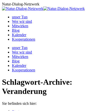
Zum
Natur-Dialog-Netzwerk
Inhalt
springen
unser Tun
Wer wir sind
Mitwirken
Blog
Kalender
Kooperationen
unser Tun
Wer wir sind
Mitwirken
Blog
Kalender
Kooperationen
Schlagwort-Archive:
Veranderung
Sie befinden sich hier: