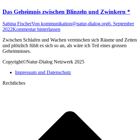
Das Geheimnis zwischen Blinzeln und Zwinkern *
Sabina Fischer
Von
kommunikation@natur-dialog.org
6. September
2022
Kommentar hinterlassen
Zwischen Schlafen und Wachen vermischen sich Räume und Zeiten
und plötzlich fühlt es sich so an, als wäre ich Teil eines grossen
Geheimnisses.
Copyright©Natur-Dialog Netzwerk 2025
Impressum und Datenschutz
Rechtliches
t
T