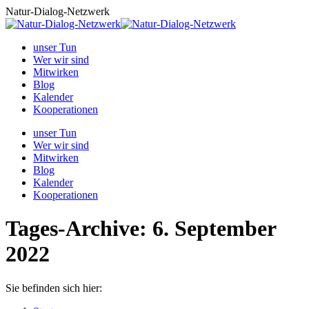
Zum
Natur-Dialog-Netzwerk
Inhalt
springen
unser Tun
Wer wir sind
Mitwirken
Blog
Kalender
Kooperationen
unser Tun
Wer wir sind
Mitwirken
Blog
Kalender
Kooperationen
Tages-Archive:
6. September
2022
Sie befinden sich hier: