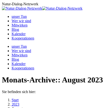
Zum
Natur-Dialog-Netzwerk
Inhalt
springen
unser Tun
Wer wir sind
Mitwirken
Blog
Kalender
Kooperationen
unser Tun
Wer wir sind
Mitwirken
Blog
Kalender
Kooperationen
Monats-Archive::
August 2023
Sie befinden sich hier:
Start
2023