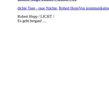
dichte Tage - raue Nächte
,
Robert Hepp
Von
kommunikation
Robert Hepp / LICHT /
Es geht bergauf …