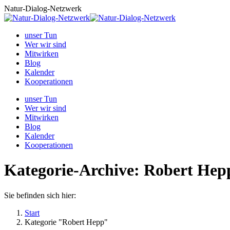
Zum
Natur-Dialog-Netzwerk
Inhalt
springen
unser Tun
Wer wir sind
Mitwirken
Blog
Kalender
Kooperationen
unser Tun
Wer wir sind
Mitwirken
Blog
Kalender
Kooperationen
Kategorie-Archive:
Robert Hep
Sie befinden sich hier:
Start
Kategorie "Robert Hepp"