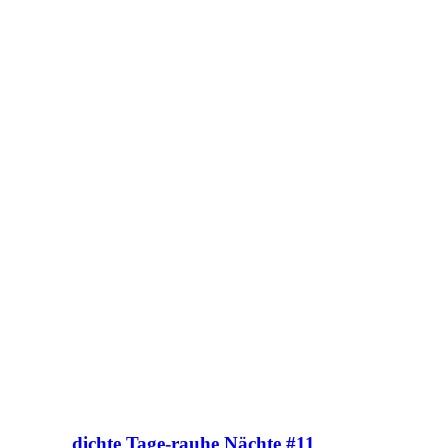
dichte Tage-rauhe Nächte #11