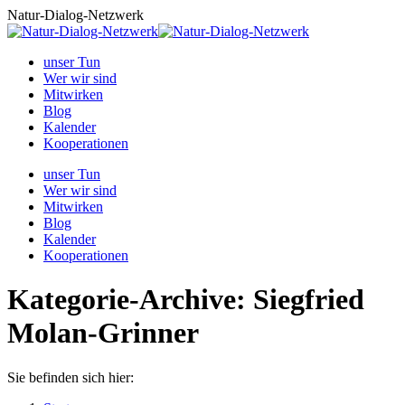
Zum
Natur-Dialog-Netzwerk
Inhalt
springen
unser Tun
Wer wir sind
Mitwirken
Blog
Kalender
Kooperationen
unser Tun
Wer wir sind
Mitwirken
Blog
Kalender
Kooperationen
Kategorie-Archive:
Siegfried
Molan-Grinner
Sie befinden sich hier: