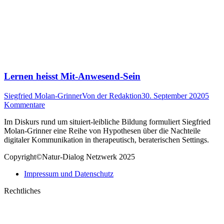
Lernen heisst Mit-Anwesend-Sein
Siegfried Molan-Grinner
Von
der Redaktion
30. September 2020
5
Kommentare
Im Diskurs rund um situiert-leibliche Bildung formuliert Siegfried
Molan-Grinner eine Reihe von Hypothesen über die Nachteile
digitaler Kommunikation in therapeutisch, beraterischen Settings.
Copyright©Natur-Dialog Netzwerk 2025
Impressum und Datenschutz
Rechtliches
t
T