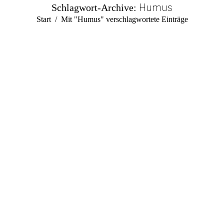
Humus
Schlagwort-Archive:
Sie befinden sich hier:
Start
Mit "Humus" verschlagwortete Einträge