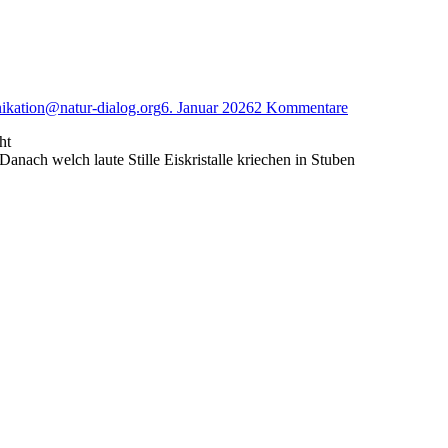
kation@natur-dialog.org
6. Januar 2026
2 Kommentare
ht
nach welch laute Stille Eiskristalle kriechen in Stuben