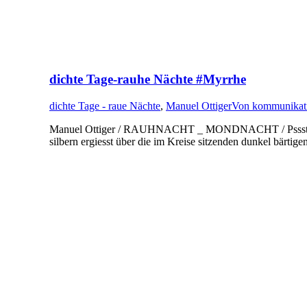
dichte Tage-rauhe Nächte #Myrrhe
dichte Tage - raue Nächte
,
Manuel Ottiger
Von
kommunikati
Manuel Ottiger / RAUHNACHT _ MONDNACHT / Pssst…..Hörst
silbern ergiesst über die im Kreise sitzenden dunkel bärtig