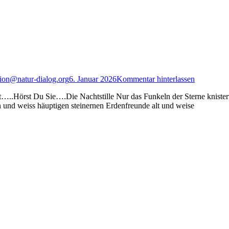
on@natur-dialog.org
6. Januar 2026
Kommentar hinterlassen
 Du Sie….Die Nachtstille Nur das Funkeln der Sterne knistert lei
en und weiss häuptigen steinernen Erdenfreunde alt und weise