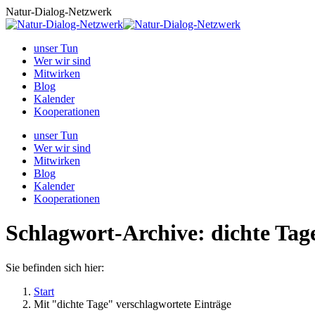
Zum
Natur-Dialog-Netzwerk
Inhalt
springen
unser Tun
Wer wir sind
Mitwirken
Blog
Kalender
Kooperationen
unser Tun
Wer wir sind
Mitwirken
Blog
Kalender
Kooperationen
Schlagwort-Archive:
dichte Tag
Sie befinden sich hier:
Start
Mit "dichte Tage" verschlagwortete Einträge