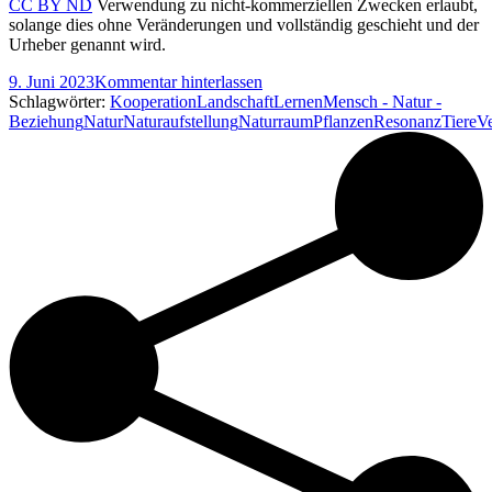
CC BY ND
Verwendung zu nicht-kommerziellen Zwecken erlaubt,
solange dies ohne Veränderungen und vollständig geschieht und der
Urheber genannt wird.
9. Juni 2023
Kommentar hinterlassen
Schlagwörter:
Kooperation
Landschaft
Lernen
Mensch - Natur -
Beziehung
Natur
Naturaufstellung
Naturraum
Pflanzen
Resonanz
Tiere
V