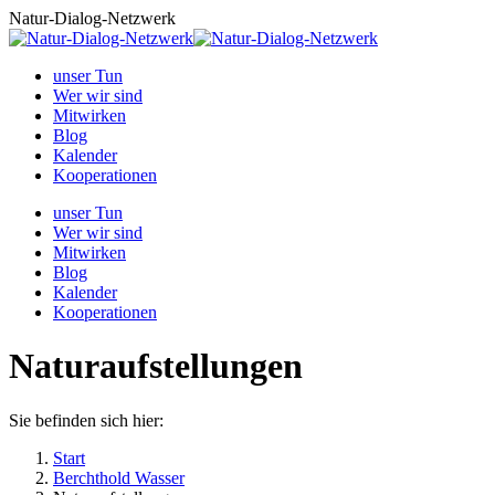
Zum
Natur-Dialog-Netzwerk
Inhalt
springen
unser Tun
Wer wir sind
Mitwirken
Blog
Kalender
Kooperationen
unser Tun
Wer wir sind
Mitwirken
Blog
Kalender
Kooperationen
Naturaufstellungen
Sie befinden sich hier:
Start
Berchthold Wasser