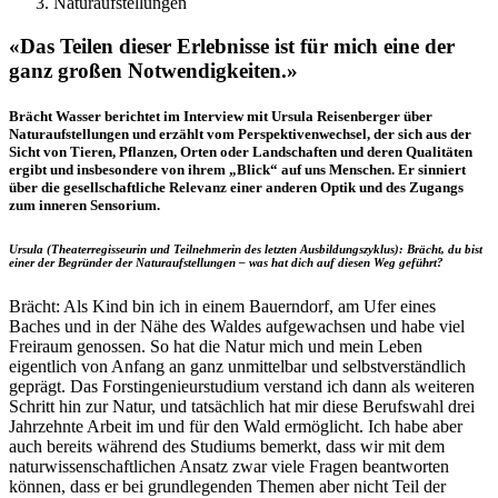
Naturaufstellungen
«Das Teilen dieser Erlebnisse ist für mich eine der
ganz großen Notwendigkeiten.»
Brächt Wasser berichtet im Interview mit Ursula Reisenberger über
Naturaufstellungen und erzählt vom Perspektivenwechsel, der sich aus der
Sicht von Tieren, Pflanzen, Orten oder Landschaften und deren Qualitäten
ergibt und insbesondere von ihrem „Blick“ auf uns Menschen. Er sinniert
über die gesellschaftliche Relevanz einer anderen Optik und des Zugangs
zum inneren Sensorium.
Ursula (Theaterregisseurin und Teilnehmerin des letzten Ausbildungszyklus): Brächt, du bist
einer der Begründer der Naturaufstellungen – was hat dich auf diesen Weg geführt?
Brächt: Als Kind bin ich in einem Bauerndorf, am Ufer eines
Baches und in der Nähe des Waldes aufgewachsen und habe viel
Freiraum genossen. So hat die Natur mich und mein Leben
eigentlich von Anfang an ganz unmittelbar und selbstverständlich
geprägt. Das Forstingenieurstudium verstand ich dann als weiteren
Schritt hin zur Natur, und tatsächlich hat mir diese Berufswahl drei
Jahrzehnte Arbeit im und für den Wald ermöglicht. Ich habe aber
auch bereits während des Studiums bemerkt, dass wir mit dem
naturwissenschaftlichen Ansatz zwar viele Fragen beantworten
können, dass er bei grundlegenden Themen aber nicht Teil der