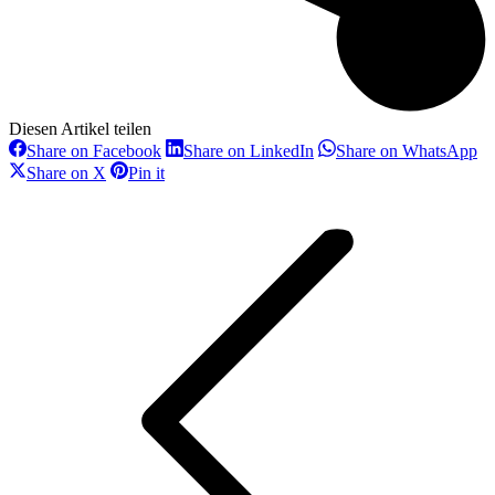
Diesen Artikel teilen
Share
Share
Sh
Share on Facebook
Share on LinkedIn
Share on WhatsApp
on
on
on
Share
Share
Share on X
Pin it
Facebook
LinkedIn
Wh
on
on
Kommentarnavigation
X
Pinterest