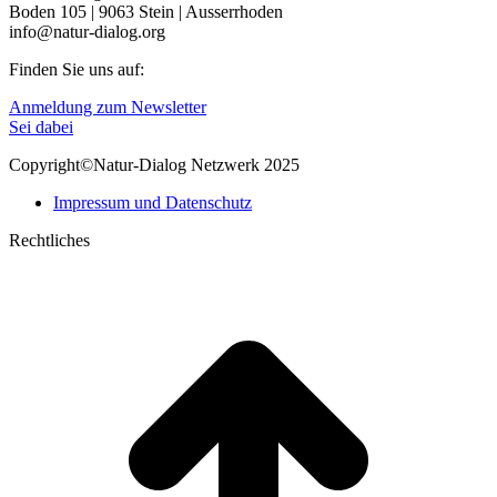
Boden 105 | 9063 Stein | Ausserrhoden
info@natur-dialog.org
Finden Sie uns auf:
Linkedin
E-
Anmeldung zum Newsletter
page
Mail
Sei dabei
opens
page
Copyright©Natur-Dialog Netzwerk 2025
in
opens
new
in
Impressum und Datenschutz
window
new
window
Rechtliches
t
T