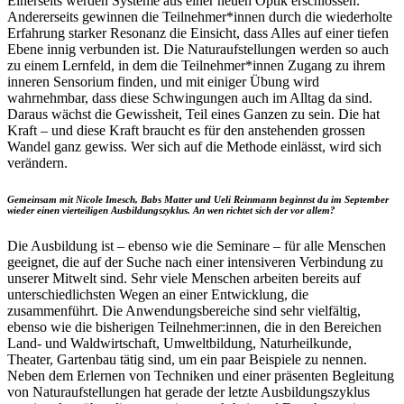
Einerseits werden Systeme aus einer neuen Optik erschlossen.
Andererseits gewinnen die Teilnehmer*innen durch die wiederholte
Erfahrung starker Resonanz die Einsicht, dass Alles auf einer tiefen
Ebene innig verbunden ist. Die Naturaufstellungen werden so auch
zu einem Lernfeld, in dem die Teilnehmer*innen Zugang zu ihrem
inneren Sensorium finden, und mit einiger Übung wird
wahrnehmbar, dass diese Schwingungen auch im Alltag da sind.
Daraus wächst die Gewissheit, Teil eines Ganzen zu sein. Die hat
Kraft – und diese Kraft braucht es für den anstehenden grossen
Wandel ganz gewiss. Wer sich auf die Methode einlässt, wird sich
verändern.
Gemeinsam mit Nicole Imesch, Babs Matter und Ueli Reinmann beginnst du im September
wieder einen vierteiligen Ausbildungszyklus. An wen richtet sich der vor allem?
Die Ausbildung ist – ebenso wie die Seminare – für alle Menschen
geeignet, die auf der Suche nach einer intensiveren Verbindung zu
unserer Mitwelt sind. Sehr viele Menschen arbeiten bereits auf
unterschiedlichsten Wegen an einer Entwicklung, die
zusammenführt. Die Anwendungsbereiche sind sehr vielfältig,
ebenso wie die bisherigen Teilnehmer:innen, die in den Bereichen
Land- und Waldwirtschaft, Umweltbildung, Naturheilkunde,
Theater, Gartenbau tätig sind, um ein paar Beispiele zu nennen.
Neben dem Erlernen von Techniken und einer präsenten Begleitung
von Naturaufstellungen hat gerade der letzte Ausbildungszyklus