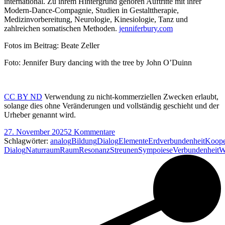
international. Zu ihrem Hintergrund gehören Auftritte mit ihrer
Modern-Dance-Compagnie, Studien in Gestalttherapie,
Medizinvorbereitung, Neurologie, Kinesiologie, Tanz und
zahlreichen somatischen Methoden.
jenniferbury.com
Fotos im Beitrag: Beate Zeller
Foto: Jennifer Bury
dancing
with
the
tree
by
John
O’Duinn
CC BY ND
Verwendung zu nicht-kommerziellen Zwecken erlaubt,
solange dies ohne Veränderungen und vollständig geschieht und der
Urheber genannt wird.
27. November 2025
2 Kommentare
Schlagwörter:
analog
Bildung
Dialog
Elemente
Erdverbundenheit
Koope
Dialog
Naturraum
Raum
Resonanz
Streunen
Sympoiese
Verbundenheit
W