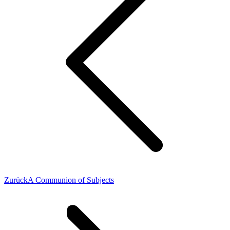
Vorheriger
Zurück
A Communion of Subjects
Beitrag: