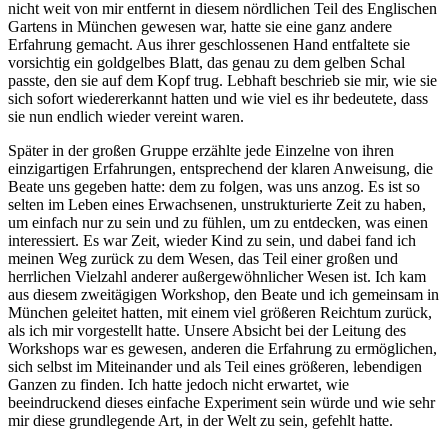
nicht weit von mir entfernt in diesem nördlichen Teil des Englischen
Gartens in München gewesen war, hatte sie eine ganz andere
Erfahrung gemacht. Aus ihrer geschlossenen Hand entfaltete sie
vorsichtig ein goldgelbes Blatt, das genau zu dem gelben Schal
passte, den sie auf dem Kopf trug. Lebhaft beschrieb sie mir, wie sie
sich sofort wiedererkannt hatten und wie viel es ihr bedeutete, dass
sie nun endlich wieder vereint waren.
Später in der großen Gruppe erzählte jede Einzelne von ihren
einzigartigen Erfahrungen, entsprechend der klaren Anweisung, die
Beate uns gegeben hatte: dem zu folgen, was uns anzog. Es ist so
selten im Leben eines Erwachsenen, unstrukturierte Zeit zu haben,
um einfach nur zu sein und zu fühlen, um zu entdecken, was einen
interessiert. Es war Zeit, wieder Kind zu sein, und dabei fand ich
meinen Weg zurück zu dem Wesen, das Teil einer großen und
herrlichen Vielzahl anderer außergewöhnlicher Wesen ist. Ich kam
aus diesem zweitägigen Workshop, den Beate und ich gemeinsam in
München geleitet hatten, mit einem viel größeren Reichtum zurück,
als ich mir vorgestellt hatte. Unsere Absicht bei der Leitung des
Workshops war es gewesen, anderen die Erfahrung zu ermöglichen,
sich selbst im Miteinander und als Teil eines größeren, lebendigen
Ganzen zu finden. Ich hatte jedoch nicht erwartet, wie
beeindruckend dieses einfache Experiment sein würde und wie sehr
mir diese grundlegende Art, in der Welt zu sein, gefehlt hatte.