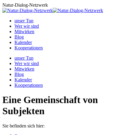
Zum
Natur-Dialog-Netzwerk
Inhalt
springen
unser Tun
Wer wir sind
Mitwirken
Blog
Kalender
Kooperationen
unser Tun
Wer wir sind
Mitwirken
Blog
Kalender
Kooperationen
Eine Gemeinschaft von
Subjekten
Sie befinden sich hier: