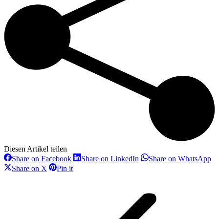
Diesen Artikel teilen
Share
Share
Sh
Share on Facebook
Share on LinkedIn
Share on WhatsApp
on
on
on
Share
Share
Share on X
Pin it
Facebook
LinkedIn
Wh
on
on
Kommentarnavigation
X
Pinterest