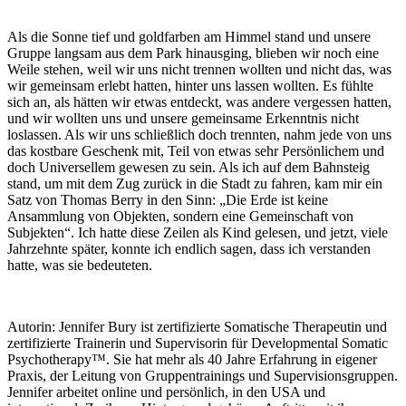
Als die Sonne tief und goldfarben am Himmel stand und unsere
Gruppe langsam aus dem Park hinausging, blieben wir noch eine
Weile stehen, weil wir uns nicht trennen wollten und nicht das, was
wir gemeinsam erlebt hatten, hinter uns lassen wollten. Es fühlte
sich an, als hätten wir etwas entdeckt, was andere vergessen hatten,
und wir wollten uns und unsere gemeinsame Erkenntnis nicht
loslassen. Als wir uns schließlich doch trennten, nahm jede von uns
das kostbare Geschenk mit, Teil von etwas sehr Persönlichem und
doch Universellem gewesen zu sein. Als ich auf dem Bahnsteig
stand, um mit dem Zug zurück in die Stadt zu fahren, kam mir ein
Satz von Thomas Berry in den Sinn:
„Die Erde ist keine
Ansammlung von Objekten, sondern eine Gemeinschaft von
Subjekten“. Ich hatte diese Zeilen als Kind gelesen, und jetzt, viele
Jahrzehnte sp
äter, konnte ich endlich sagen, dass ich verstanden
hatte, was sie bedeuteten.
Autorin:
Jennifer Bury ist zertifizierte Somatische Therapeutin und
zertifizierte Trainerin und Supervisorin für Developmental Somatic
Psychotherapy™. Sie hat mehr als 40 Jahre Erfahrung in eigener
Praxis, der Leitung von Gruppentrainings und Supervisionsgruppen.
Jennifer arbeitet online und persönlich, in den USA und