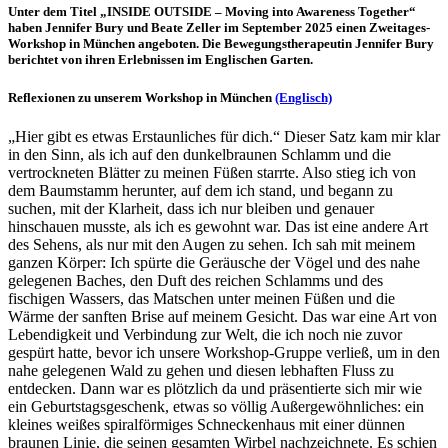
Unter dem Titel
„INSIDE OUTSIDE – Moving
into
Awareness
Together
“
haben Jennifer Bury und Beate Zeller im September 2025 einen Zweitages-
Workshop in M
ünchen angeboten. Die Bewegungstherapeutin Jennifer Bury
berichtet von ihren Erlebnissen im Englischen Garten.
Reflexionen zu unserem Workshop in München
(Englisch)
„Hier gibt es etwas Erstaunliches f
ür dich.“ Dieser Satz kam mir klar
in den Sinn, als ich auf den dunkelbraunen Schlamm und die
vertrockneten Blätter zu meinen Füßen starrte. Also stieg ich von
dem Baumstamm herunter, auf dem ich stand, und begann zu
suchen, mit der Klarheit, dass ich nur bleiben und genauer
hinschauen musste, als ich es gewohnt war. Das ist eine andere Art
des Sehens, als nur mit den Augen zu sehen. Ich sah mit meinem
ganzen Körper: Ich spürte die Geräusche der Vögel und des nahe
gelegenen Baches, den Duft des reichen Schlamms und des
fischigen Wassers, das Matschen unter meinen Füßen und die
Wärme der sanften Brise auf meinem Gesicht. Das war eine Art von
Lebendigkeit und Verbindung zur Welt, die ich noch nie zuvor
gespürt hatte, bevor ich unsere Workshop-Gruppe verließ, um in den
nahe gelegenen Wald zu gehen und diesen lebhaften Fluss zu
entdecken. Dann war es plötzlich da und präsentierte sich mir wie
ein Geburtstagsgeschenk, etwas so völlig Außergewöhnliches: ein
kleines weißes spiralförmiges Schneckenhaus mit einer
dünnen
braunen Linie, die seinen gesamten Wirbel nachzeichnete. Es schien