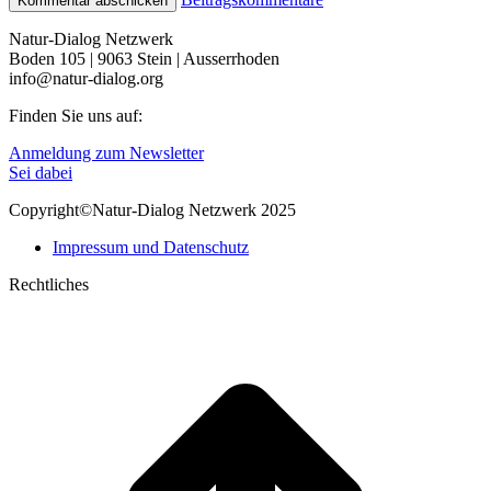
Natur-Dialog Netzwerk
Boden 105 | 9063 Stein | Ausserrhoden
info@natur-dialog.org
Finden Sie uns auf:
Linkedin
E-
Anmeldung zum Newsletter
page
Mail
Sei dabei
opens
page
Copyright©Natur-Dialog Netzwerk 2025
in
opens
new
in
Impressum und Datenschutz
window
new
window
Rechtliches
t
T