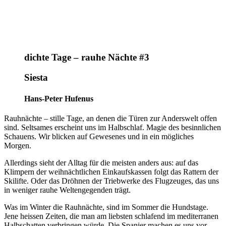
dichte Tage – rauhe Nächte #3
Siesta
Hans-Peter Hufenus
Rauhnächte
– stille Tage, an denen die T
üren zur Anderswelt offen
sind. Seltsames erscheint uns im Halbschlaf. Magie des besinnlichen
Schauens. Wir blicken auf Gewesenes und in ein mögliches
Morgen.
Allerdings sieht der Alltag für die meisten anders aus: auf das
Klimpern der weihnächtlichen Einkaufskassen folgt das Rattern der
Skilifte. Oder das Dröhnen der Triebwerke des Flugzeuges, das uns
in weniger
rauhe
Weltengegenden trägt.
Was im Winter die
Rauhnächte
, sind im Sommer die Hundstage.
Jene
heissen
Zeiten, die man am liebsten schlafend im mediterranen
Halbschatten verbringen würde. Die Spanier machen es uns vor
–