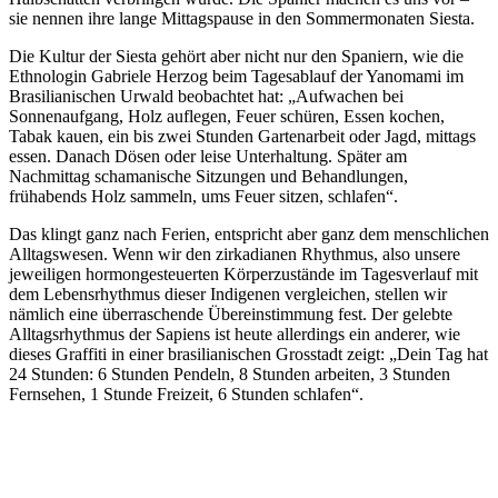
sie nennen ihre lange Mittagspause in den Sommermonaten Siesta.
Die Kultur der Siesta geh
ört aber nicht nur den Spaniern, wie die
Ethnologin Gabriele Herzog beim Tagesablauf der Yanomami im
Brasilianischen Urwald beobachtet hat:
„Aufwachen bei
Sonnenaufgang, Holz auflegen, Feuer sch
üren, Essen kochen,
Tabak kauen, ein bis zwei Stunden Gartenarbeit oder Jagd, mittags
essen. Danach Dösen oder leise Unterhaltung. Später am
Nachmittag schamanische Sitzungen und Behandlungen,
frühabends Holz sammeln, ums Feuer sitzen, schlafen“.
Das klingt ganz nach Ferien, entspricht aber ganz dem menschlichen
Alltagswesen. Wenn wir den zirkadianen Rhythmus, also unsere
jeweiligen hormongesteuerten Körperzustände im Tagesverlauf mit
dem Lebensrhythmus dieser Indigenen vergleichen, stellen wir
nämlich eine überraschende Übereinstimmung fest. Der gelebte
Alltagsrhythmus der Sapiens ist heute allerdings ein anderer, wie
dieses Graffiti in einer brasilianischen
Grosstadt
zeigt:
„Dein Tag hat
24 Stunden: 6 Stunden Pendeln, 8 Stunden arbeiten, 3 Stunden
Fernsehen, 1 Stunde Freizeit, 6 Stunden schlafen“.