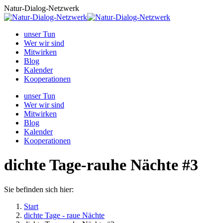
Zum
Natur-Dialog-Netzwerk
Inhalt
springen
unser Tun
Wer wir sind
Mitwirken
Blog
Kalender
Kooperationen
unser Tun
Wer wir sind
Mitwirken
Blog
Kalender
Kooperationen
dichte Tage-rauhe Nächte #3
Sie befinden sich hier:
Start
dichte Tage - raue Nächte