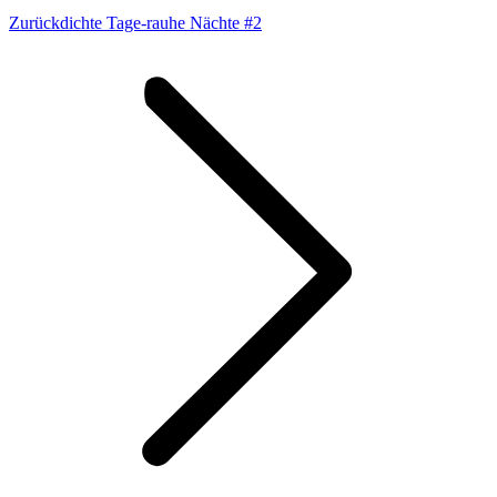
Vorheriger
Zurück
dichte Tage-rauhe Nächte #2
Beitrag: