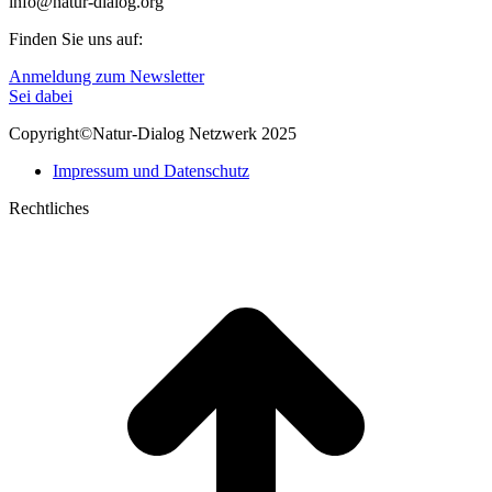
info@natur-dialog.org
Finden Sie uns auf:
Linkedin
E-
Anmeldung zum Newsletter
page
Mail
Sei dabei
opens
page
Copyright©Natur-Dialog Netzwerk 2025
in
opens
new
in
Impressum und Datenschutz
window
new
window
Rechtliches
t
T