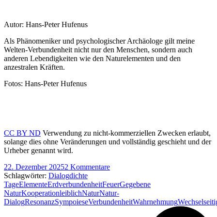
Autor: Hans-Peter Hufenus
Als
Phänomeniker
und psychologischer Archäologe gilt meine
Welten-Verbundenheit nicht nur den Menschen, sondern auch
anderen
Lebendigkeiten
wie den Naturelementen und den
anzestralen Kräften.
Fotos: Hans-Peter Hufenus
CC BY ND
Verwendung zu nicht-kommerziellen Zwecken erlaubt,
solange dies ohne Veränderungen und vollständig geschieht und der
Urheber genannt wird.
22. Dezember 2025
2 Kommentare
Schlagwörter:
Dialog
dichte
Tage
Elemente
Erdverbundenheit
Feuer
Gegebene
Natur
Kooperation
leiblich
Natur
Natur-
Dialog
Resonanz
Sympoiese
Verbundenheit
Wahrnehmung
Wechselseiti