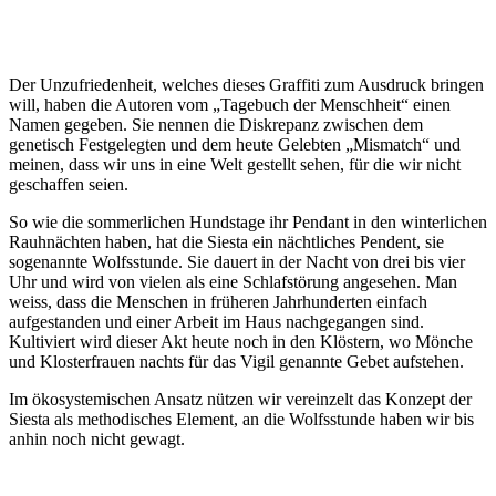
Der Unzufriedenheit, welches dieses Graffiti zum Ausdruck bringen
will, haben die Autoren vom „Tagebuch der Menschheit“ einen
Namen gegeben. Sie nennen die Diskrepanz zwischen dem
genetisch Festgelegten und dem heute Gelebten „
Mismatch
“ und
meinen, dass wir uns in eine Welt gestellt sehen, f
ür die wir nicht
geschaffen seien.
So wie die sommerlichen Hundstage ihr Pendant in den winterlichen
Rauhnächten
haben, hat die Siesta ein nächtliches Pendent, sie
sogenannte Wolfsstunde. Sie dauert in der Nacht von drei bis vier
Uhr und wird von vielen als eine Schlafstörung angesehen. Man
weiss
, dass die Menschen in früheren Jahrhunderten einfach
aufgestanden und einer Arbeit im Haus nachgegangen sind.
Kultiviert wird dieser Akt heute noch in den Klöstern, wo Mönche
und Klosterfrauen nachts für das Vigil genannte Gebet aufstehen.
Im ökosystemischen Ansatz nützen wir vereinzelt das Konzept der
Siesta als methodisches Element, an die Wolfsstunde haben wir bis
anhin noch nicht gewagt.