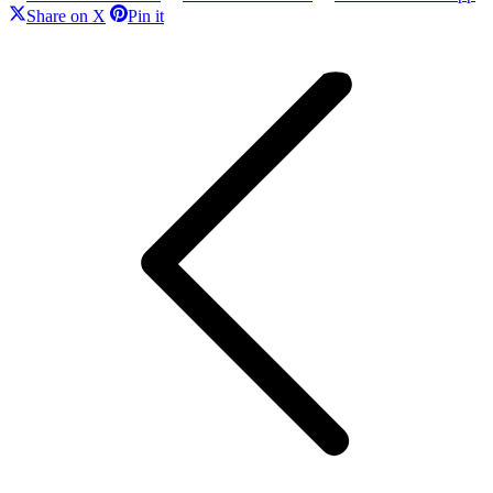
on
on
on
Share
Share
Share on X
Pin it
Facebook
LinkedIn
Wh
on
on
Kommentarnavigation
X
Pinterest