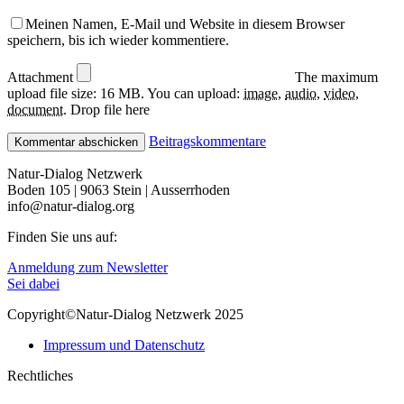
Meinen Namen, E-Mail und Website in diesem Browser
speichern, bis ich wieder kommentiere.
Attachment
The maximum
upload file size: 16 MB.
You can upload:
image
,
audio
,
video
,
document
.
Drop file here
Beitragskommentare
Natur-Dialog Netzwerk
Boden 105 | 9063 Stein | Ausserrhoden
info@natur-dialog.org
Finden Sie uns auf:
Linkedin
E-
Anmeldung zum Newsletter
page
Mail
Sei dabei
opens
page
Copyright©Natur-Dialog Netzwerk 2025
in
opens
new
in
Impressum und Datenschutz
window
new
window
Rechtliches