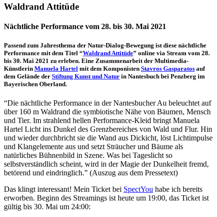
Waldrand Attitüde
Nächtliche Performance vom 28. bis 30. Mai 2021
Passend zum Jahresthema der Natur-Dialog-Bewegung ist diese nächtliche
Performance mit dem Titel “
Waldrand Attitüde
” online via Stream vom 28.
bis 30. Mai 2021 zu erleben. Eine Zusammenarbeit der Multimedia-
Künstlerin
Manuela Hartel
mit dem Komponisten
Stavros Gasparatos
auf
dem Gelände der
Stiftung Kunst und Natur
in Nantesbuch bei Penzberg im
Bayerischen Oberland.
“Die nächtliche Performance in der Nantesbucher Au beleuchtet auf
über 160 m Waldrand die symbiotische Nähe von Bäumen, Mensch
und Tier. Im strahlend hellen Performance-Kleid bringt Manuela
Hartel Licht ins Dunkel des Grenzbereiches von Wald und Flur. Hin
und wieder durchbricht sie die Wand aus Dickicht, löst Lichtimpulse
und Klangelemente aus und setzt Sträucher und Bäume als
natürliches Bühnenbild in Szene. Was bei Tageslicht so
selbstverständlich scheint, wird in der Magie der Dunkelheit fremd,
betörend und eindringlich.” (Auszug aus dem Pressetext)
Das klingt interessant! Mein Ticket bei
SpectYou
habe ich bereits
erworben. Beginn des Streamings ist heute um 19:00, das Ticket ist
gültig bis 30. Mai um 24:00: