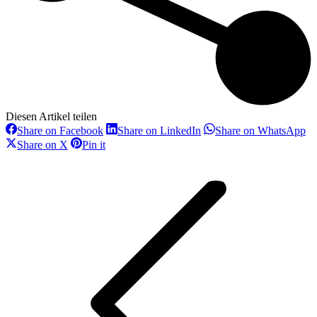
Diesen Artikel teilen
Share
Share
Sh
Share on Facebook
Share on LinkedIn
Share on WhatsApp
on
on
on
Share
Share
Share on X
Pin it
Facebook
LinkedIn
Wh
on
on
Kommentarnavigation
X
Pinterest