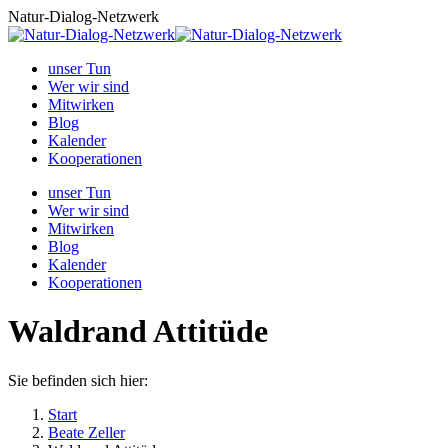
Zum
Natur-Dialog-Netzwerk
Inhalt
springen
unser Tun
Wer wir sind
Mitwirken
Blog
Kalender
Kooperationen
unser Tun
Wer wir sind
Mitwirken
Blog
Kalender
Kooperationen
Waldrand Attitüde
Sie befinden sich hier:
Start
Beate Zeller