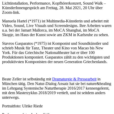
Lichtinstallation, Performance, Kopfhörerkonzert, Sound Walk –
KünstlerInnengespräch am Freitag, 28. Mai 2021, 20 Uhr über
Zoom-link.
Manuela Hartel (*1971) ist Multimedia-Künstlerin und arbeitet mit
Video, Sound, Live Visuals und Screendesigns. Ihre Arbeiten waren
u.a. bei der Jamart Mallorca, im MoCA Shanghai, im MoCA
Skopje, im Haus der Kunst sowie am ZKM in Karlsruhe zu sehen.
Stavros Gasparatos (*1975) ist Komponist und Soundkünstler und
schrieb Musik für Tanz, Theater und Kino von Macao bis New
York. Für das Griechische Nationaltheater hat er über 100
Produktionen komponiert. Gasparatos zählt zu den wichtigsten und
produktivsten Komponisten der neuen Generation Griechenlands.
Beate Zeller ist selbständig mit
Dramaturgie & Pressearbeit
in
München tätig. Den Natur-Dialog Ansatz hat sie bei nature&healing
im Lehrgang Systemische Naturtherapie 2016/2017 kennengelernt,
mit dem Masterzyklus 2018/2019 vertieft, und ist seitdem anders
unterwegs.
Portraitfoto: Ulrike Riede